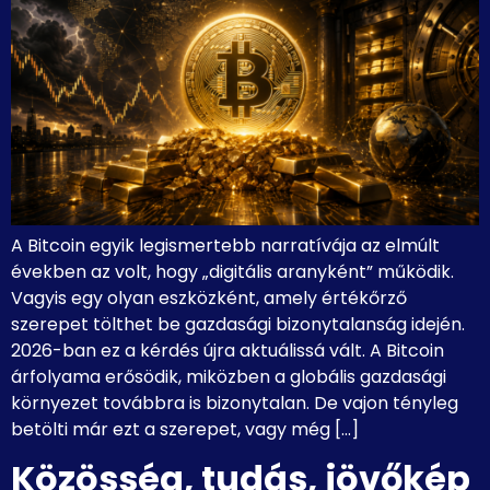
A Bitcoin egyik legismertebb narratívája az elmúlt
években az volt, hogy „digitális aranyként” működik.
Vagyis egy olyan eszközként, amely értékőrző
szerepet tölthet be gazdasági bizonytalanság idején.
2026-ban ez a kérdés újra aktuálissá vált. A Bitcoin
árfolyama erősödik, miközben a globális gazdasági
környezet továbbra is bizonytalan. De vajon tényleg
betölti már ezt a szerepet, vagy még […]
Közösség, tudás, jövőkép