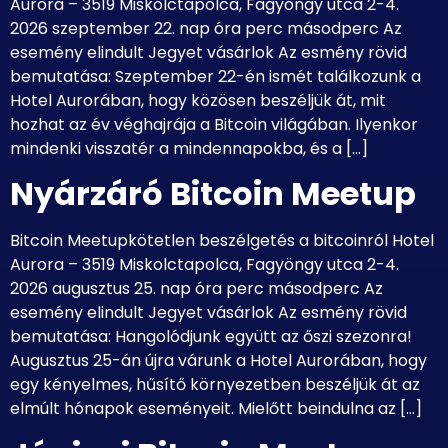
Aurora – 3519 Miskolctapolca, Fagyöngy utca 2-4.
2026 szeptember 22. nap óra perc másodperc Az
esemény elindult Jegyet vásárlok Az esmény rövid
bemutatása: Szeptember 22-én ismét találkozunk a
Hotel Aurorában, hogy közösen beszéljük át, mit
hozhat az év véghajrája a Bitcoin világában. Ilyenkor
mindenki visszatér a mindennapokba, és a […]
Nyárzáró Bitcoin Meetup
Bitcoin Meetupkötetlen beszélgetés a bitcoinról Hotel
Aurora – 3519 Miskolctapolca, Fagyöngy utca 2-4.
2026 augusztus 25. nap óra perc másodperc Az
esemény elindult Jegyet vásárlok Az esmény rövid
bemutatása: Hangolódjunk együtt az őszi szezonra!
Augusztus 25-án újra várunk a Hotel Aurorában, hogy
egy kényelmes, hűsítő környezetben beszéljük át az
elmúlt hónapok eseményeit. Mielőtt beindulna az […]