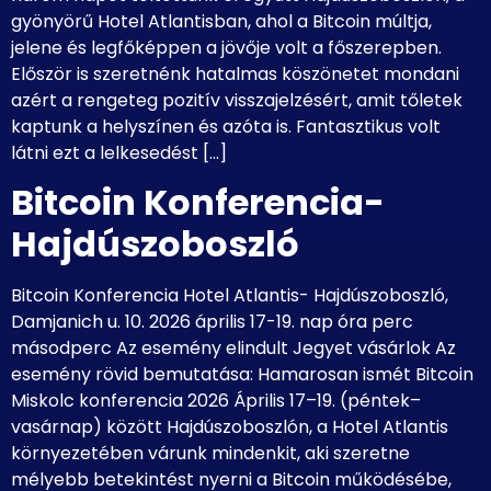
gyönyörű Hotel Atlantisban, ahol a Bitcoin múltja,
jelene és legfőképpen a jövője volt a főszerepben.
Először is szeretnénk hatalmas köszönetet mondani
azért a rengeteg pozitív visszajelzésért, amit tőletek
kaptunk a helyszínen és azóta is. Fantasztikus volt
látni ezt a lelkesedést […]
Bitcoin Konferencia-
Hajdúszoboszló
Bitcoin Konferencia Hotel Atlantis- Hajdúszoboszló,
Damjanich u. 10. 2026 április 17-19. nap óra perc
másodperc Az esemény elindult Jegyet vásárlok Az
esemény rövid bemutatása: Hamarosan ismét Bitcoin
Miskolc konferencia 2026 Április 17–19. (péntek–
vasárnap) között Hajdúszoboszlón, a Hotel Atlantis
környezetében várunk mindenkit, aki szeretne
mélyebb betekintést nyerni a Bitcoin működésébe,