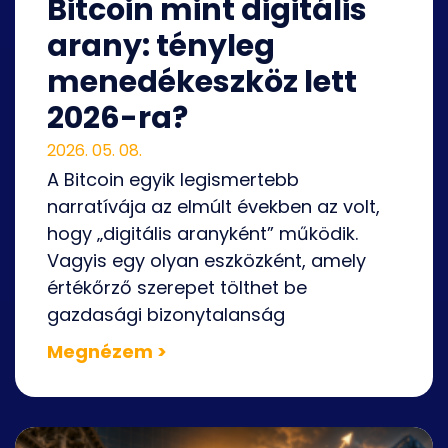
Bitcoin mint digitális
arany: tényleg
menedékeszköz lett
2026-ra?
2026. 05. 08.
A Bitcoin egyik legismertebb
narratívája az elmúlt években az volt,
hogy „digitális aranyként” működik.
Vagyis egy olyan eszközként, amely
értékőrző szerepet tölthet be
gazdasági bizonytalanság
Megnézem >