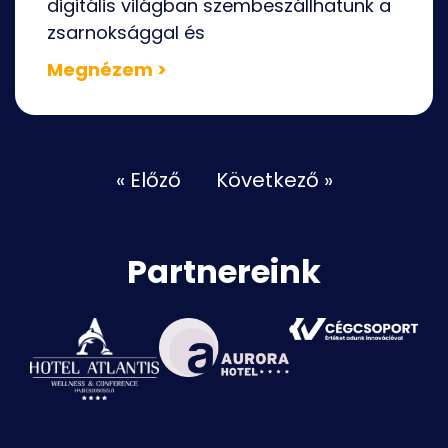
digitális világban szembeszállhatunk a
zsarnoksággal és
Megnézem >
« Előző
Következő »
Partnereink