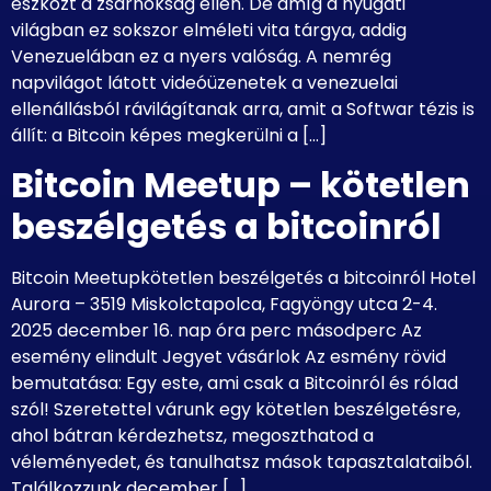
eszközt a zsarnokság ellen. De amíg a nyugati
világban ez sokszor elméleti vita tárgya, addig
Venezuelában ez a nyers valóság. A nemrég
napvilágot látott videóüzenetek a venezuelai
ellenállásból rávilágítanak arra, amit a Softwar tézis is
állít: a Bitcoin képes megkerülni a […]
Bitcoin Meetup – kötetlen
beszélgetés a bitcoinról
Bitcoin Meetupkötetlen beszélgetés a bitcoinról Hotel
Aurora – 3519 Miskolctapolca, Fagyöngy utca 2-4.
2025 december 16. nap óra perc másodperc Az
esemény elindult Jegyet vásárlok Az esmény rövid
bemutatása: Egy este, ami csak a Bitcoinról és rólad
szól! Szeretettel várunk egy kötetlen beszélgetésre,
ahol bátran kérdezhetsz, megoszthatod a
véleményedet, és tanulhatsz mások tapasztalataiból.
Találkozzunk december […]