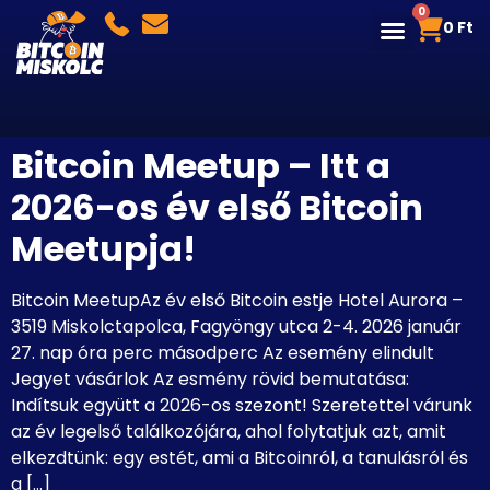
0
0
Ft
Bitcoin Meetup – Itt a
2026-os év első Bitcoin
Meetupja!
Bitcoin MeetupAz év első Bitcoin estje Hotel Aurora –
3519 Miskolctapolca, Fagyöngy utca 2-4. 2026 január
27. nap óra perc másodperc Az esemény elindult
Jegyet vásárlok Az esmény rövid bemutatása:
Indítsuk együtt a 2026-os szezont! Szeretettel várunk
az év legelső találkozójára, ahol folytatjuk azt, amit
elkezdtünk: egy estét, ami a Bitcoinról, a tanulásról és
a […]