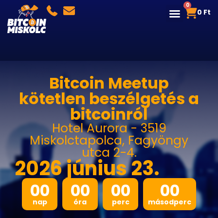
0
0
Ft
Bitcoin Meetup
kötetlen beszélgetés a
bitcoinról
Hotel Aurora - 3519
Miskolctapolca, Fagyöngy
utca 2-4.
2026 június 23.
00
00
00
00
nap
óra
perc
másodperc