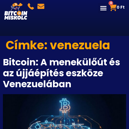
0
0
Ft
Címke:
venezuela
Bitcoin: A menekülőút és
az újjáépítés eszköze
Venezuelában